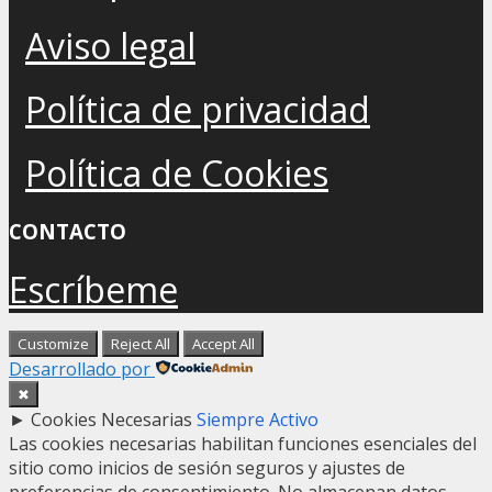
Aviso legal
Política de privacidad
Política de Cookies
CONTACTO
Escríbeme
Customize
Reject All
Accept All
Desarrollado por
✖
►
Cookies Necesarias
Siempre Activo
Las cookies necesarias habilitan funciones esenciales del
sitio como inicios de sesión seguros y ajustes de
preferencias de consentimiento. No almacenan datos