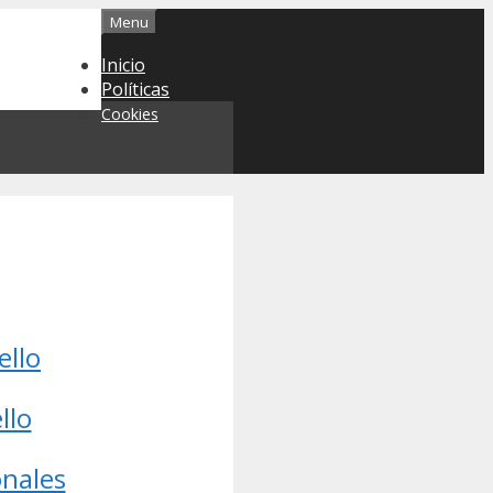
Menu
Inicio
Políticas
Cookies
ello
llo
onales