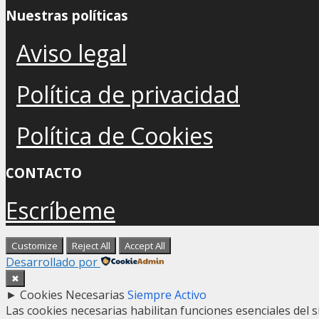
Nuestras políticas
Aviso legal
Política de privacidad
Política de Cookies
CONTACTO
Escríbeme
Customize
Reject All
Accept All
Desarrollado por
✖
►
Cookies Necesarias
Siempre Activo
Las cookies necesarias habilitan funciones esenciales del 