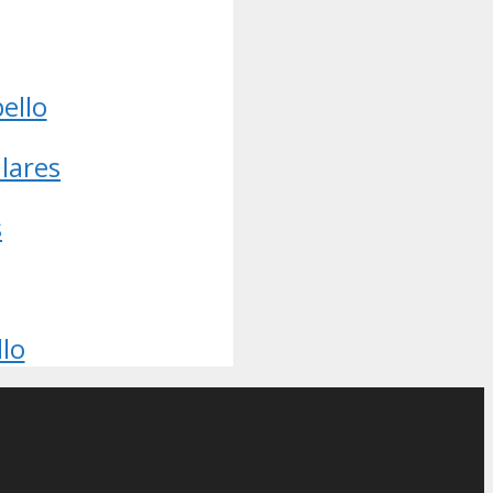
ello
lares
s
lo