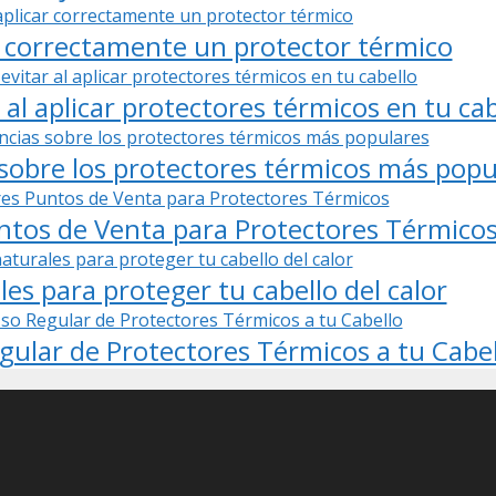
r correctamente un protector térmico
 al aplicar protectores térmicos en tu cab
 sobre los protectores térmicos más popu
untos de Venta para Protectores Térmico
es para proteger tu cabello del calor
gular de Protectores Térmicos a tu Cabel