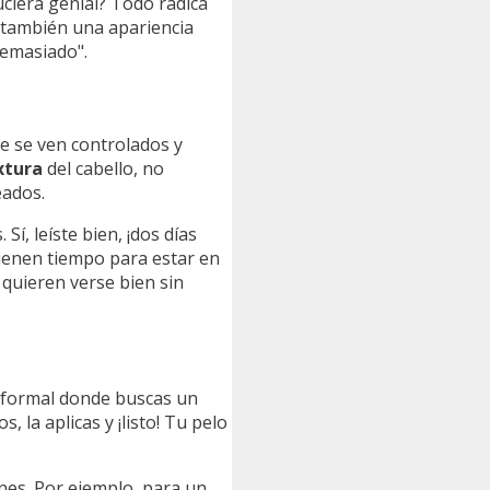
uciera genial? Todo radica
o también una apariencia
demasiado".
e se ven controlados y
xtura
del cabello, no
eados.
Sí, leíste bien, ¡dos días
tienen tiempo para estar en
 quieren verse bien sin
 informal donde buscas un
 la aplicas y ¡listo! Tu pelo
ones. Por ejemplo, para un