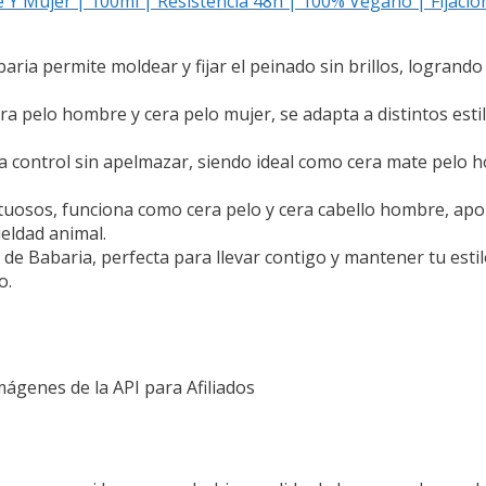
 Mujer | 100ml | Resistencia 48h | 100% Vegano | Fijación
 permite moldear y fijar el peinado sin brillos, logrando 
lo hombre y cera pelo mujer, se adapta a distintos estilo
na control sin apelmazar, siendo ideal como cera mate pel
sos, funciona como cera pelo y cera cabello hombre, apor
ueldad animal.
Babaria, perfecta para llevar contigo y mantener tu esti
o.
Imágenes de la API para Afiliados