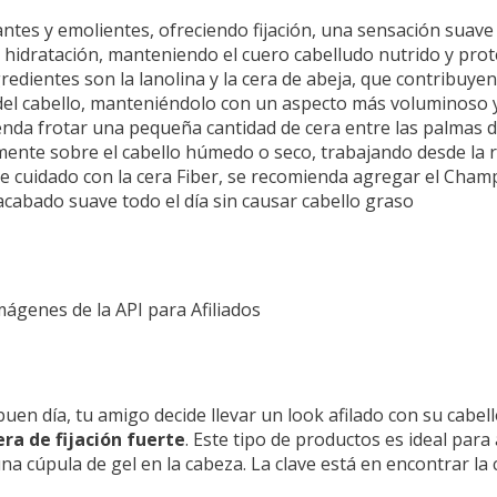
es y emolientes, ofreciendo fijación, una sensación suave
e hidratación, manteniendo el cuero cabelludo nutrido y pro
entes son la lanolina y la cera de abeja, que contribuyen 
del cabello, manteniéndolo con un aspecto más voluminoso 
enda frotar una pequeña cantidad de cera entre las palmas d
emente sobre el cabello húmedo o seco, trabajando desde la r
uidado con la cera Fiber, se recomienda agregar el Champ
cabado suave todo el día sin causar cabello graso
Imágenes de la API para Afiliados
uen día, tu amigo decide llevar un look afilado con su cabel
era de fijación fuerte
. Este tipo de productos es ideal par
na cúpula de gel en la cabeza. La clave está en encontrar la c