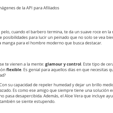
Imágenes de la API para Afiliados
elo, cuando el barbero termina, te da un suave roce en la 
e posibilidades para lucir un peinado que no solo se vea bi
o la manga para el hombre moderno que busca destacar.
se te vienen a la mente:
glamour y control
. Este tipo de ce
ción
flexible
. Es genial para aquellos días en que necesitas
dad?
 Con su capacidad de repeler humedad y dejar un brillo medi
azado. Es como ese amigo que siempre tiene una solución e
a no pasa desapercibida. Además, el Aloe Vera que incluye ay
e también se siente estupendo.