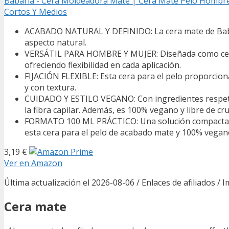
Babaria - Cera Moldeadora Mate | Cera Mate Pelo Hombre Y
Cortos Y Medios
ACABADO NATURAL Y DEFINIDO: La cera mate de Babaria
aspecto natural.
VERSÁTIL PARA HOMBRE Y MUJER: Diseñada como cera pe
ofreciendo flexibilidad en cada aplicación.
FIJACIÓN FLEXIBLE: Esta cera para el pelo proporcio
y con textura.
CUIDADO Y ESTILO VEGANO: Con ingredientes respetuo
la fibra capilar. Además, es 100% vegano y libre de cr
FORMATO 100 ML PRÁCTICO: Una solución compacta de 
esta cera para el pelo de acabado mate y 100% vegan
3,19 €
Ver en Amazon
Última actualización el 2026-08-06 / Enlaces de afiliados / 
Cera mate