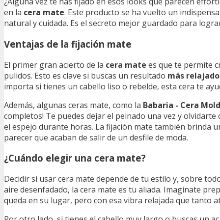
¿Alguna vez te has fijado en esos looks que parecen effortl
en la
cera mate
. Este producto se ha vuelto un indispens
natural y cuidada. Es el secreto mejor guardado para logr
Ventajas de la fijación mate
El primer gran acierto de la
cera mate
es que te permite c
pulidos. Esto es clave si buscas un resultado
más relajado
importa si tienes un cabello liso o rebelde, esta cera te ay
Además, algunas ceras mate, como la
Babaria - Cera Mo
completos! Te puedes dejar el peinado una vez y olvidarte 
el espejo durante horas. La fijación mate también brinda u
parecer que acaban de salir de un desfile de moda.
¿Cuándo elegir una cera mate?
Decidir si usar cera mate depende de tu estilo y, sobre tod
aire desenfadado, la cera mate es tu aliada. Imagínate prep
queda en su lugar, pero con esa vibra relajada que tanto a
Por otro lado, si tienes el cabello muy largo o buscas un a