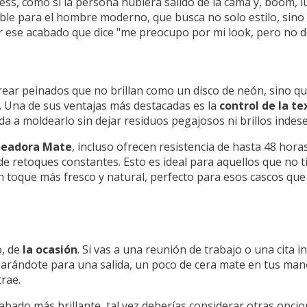
ess, como si la persona hubiera salido de la cama y, boom, l
able para el hombre moderno, que busca no solo estilo, sin
ar ese acabado que dice "me preocupo por mi look, pero no 
rear peinados que no brillan como un disco de neón, sino qu
. Una de sus ventajas más destacadas es la
control de la te
uda a moldearlo sin dejar residuos pegajosos ni brillos indes
ldeadora Mate
, incluso ofrecen resistencia de hasta 48 horas. 
de retoques constantes. Esto es ideal para aquellos que no 
n toque más fresco y natural, perfecto para esos cascos que
o, de
la ocasión
. Si vas a una reunión de trabajo o una cita
arándote para una salida, un poco de cera mate en tus manos,
trae.
cabado más brillante, tal vez deberías considerar otras opci