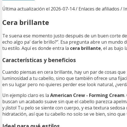
Última actualización el 2026-07-14 / Enlaces de afiliados / 
Cera brillante
Te suena ese momento justo después de un buen corte de p
echo algo pa' darle brillo?”. Esa pregunta abre un mundo d
tu estilo. Aquí es donde entra la
cera brillante
, el as baj
Características y beneficios
Cuando piensas en cera brillante, hay un par de cosas que 
luminosidad a tu cabello, sino que también ofrece una fija
en su lugar pero no quieres perder ese look natural, ¿ver
Un ejemplo claro es la
American Crew - Forming Cream
.
buscan un acabado suave sin que el cabello parezca apelm
y ¡listo! Tu pelo se siente con cuerpo, y esa textura sedos
hidratación, así que tu cabello no solo se ve bien, sino qu
Ideal para qué estilos