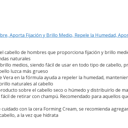
re, Aporta Fijación y Brillo Medio, Repele la Humedad, Apo
bello de hombres que proporciona fijación y brillo medio, 
ondas naturales
llo medios, siendo fácil de usar en todo tipo de cabello, 
abello luzca más grueso
era en la fórmula ayuda a repeler la humedad, manteniend
rillo naturales al cabello
ducto sobre el cabello seco o húmedo y distribuirlo de man
 fácil de retirar con champú. Recomendado para aquellos que 
idado con la cera Forming Cream, se recomienda agregar e
cabello, a la vez que hidrata